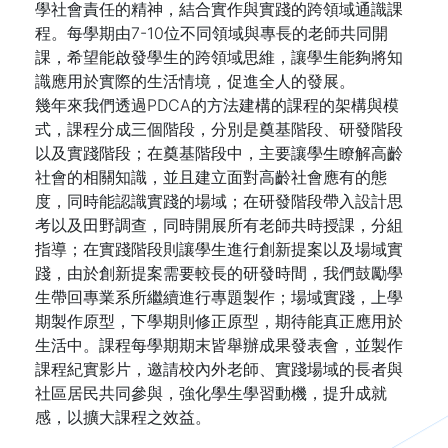
學社會責任的精神，結合實作與實踐的跨領域通識課
程。每學期由7-10位不同領域與專長的老師共同開
課，希望能啟發學生的跨領域思維，讓學生能夠將知
識應用於實際的生活情境，促進全人的發展。
幾年來我們透過PDCA的方法建構的課程的架構與模
式，課程分成三個階段，分別是奠基階段、研發階段
以及實踐階段；在奠基階段中，主要讓學生瞭解高齡
社會的相關知識，並且建立面對高齡社會應有的態
度，同時能認識實踐的場域；在研發階段帶入設計思
考以及田野調查，同時開展所有老師共時授課，分組
指導；在實踐階段則讓學生進行創新提案以及場域實
踐，由於創新提案需要較長的研發時間，我們鼓勵學
生帶回專業系所繼續進行專題製作；場域實踐，上學
期製作原型，下學期則修正原型，期待能真正應用於
生活中。課程每學期期末皆舉辦成果發表會，並製作
課程紀實影片，邀請校內外老師、實踐場域的長者與
社區居民共同參與，強化學生學習動機，提升成就
感，以擴大課程之效益。