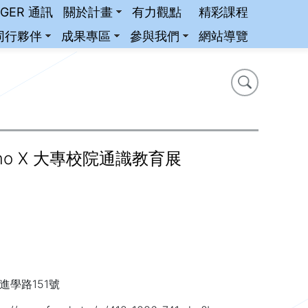
iGER 通訊
關於計畫
有力觀點
精彩課程
同行夥伴
成果專區
參與我們
網站導覽
搜尋
搜尋
mo X 大專校院通識教育展
進學路151號