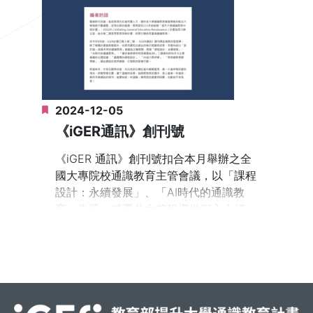
三場「主題短講」等豐富內容。
首先，由本次特別邀請的貴賓—中央研究
院院士、經濟研究所特聘研究員朱敬一先
生帶來專題演講「關於通識教育的幾個故
事」，朱院士鼓勵培養學生的「野性思
2024-12-05
考」能力，而通識教育的核心即在於，使
其擁有足以撐起（spanning）所有知識體
《iGER通訊》創刊號
系的力量。
《iGER 通訊》創刊號扣合本月舉辦之全
國大專院校通識教育主管會議，以「課程
緊接著「高教最難論壇」邀請到靜宜大
設計：永續發展」、「AI時代的通識教
學、致理科技大學和慈濟大學三所學校的
育」為題，精選共六篇報導做深入介紹。
校長分享觀點，著重於Z世代學子的不同
另外，亦隆重推出「優良實務學校特別報
和教育體系如何轉變、改善以去因應之。
導系列」，此次以靜宜大學、國立臺南大
希望透過論壇，藉由每位校長的格局與視
學及國立臺中科技大學打頭陣。未來亦將
野，能看見推動通識教育的困難點與突破
陸續介紹、曝光111至112年度所發掘的優
法。
良實務學校。
午後進入各校主管交流的「探索共創」環