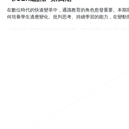
在數位時代的快速變革中，通識教育的角色愈發重要。本期我
何培養學生適應變化、批判思考、持續學習的能力，在變動
《報導者》營運長李雪莉提醒我們，通識教育並非只是「營
架，打造熱情與呼吸的空間。
政治大學李蔡彥校長指出 AI 時代更需要「非 AI 素養」
識 A& I Give me 5!」概念，融合通識教育的發展與
教育應培養認知與非認知能力的交織。
本期另將介紹「性別與當代臺灣家庭」特色課程如何透過互
學院培育「斜槓青年」的經驗。《博觀通識：國立大學》則
景、方向與特色，這些學校通識教育的共同優點是：融合 U
現各校的獨特風貌。
通識教育不僅帶來知識的傳遞，更是培養學生適應未來、自
新，為學生打造更豐富的學習體驗。歡迎有興趣的夥伴點擊
一期收到關於我們的最新消息。