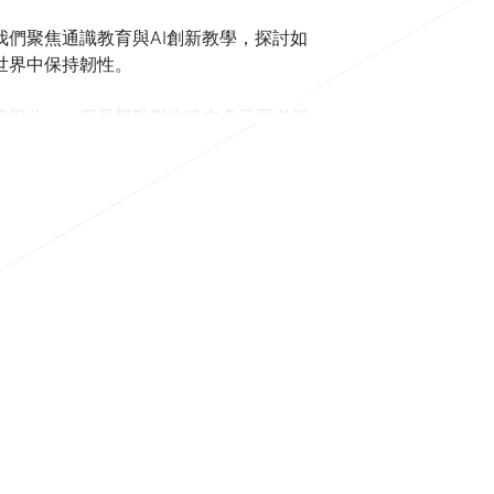
們聚焦通識教育與AI創新教學，探討如
世界中保持韌性。
養學分」，而是幫助學生建立多元思考框
—批判思維與人文關懷；劉柏宏教授提出「通
教師扮演的角色與策略；黃俊儒教授則強調通識
動式教學以促進學生反思及中山大學西灣
展現了7所國立大學通識教育發展的背
SR（大學社會責任）及跨域整合，充分展
由發展的關鍵，期待各校通識教育持續創
左下方連結，填寫訂閱表單，您將會在下