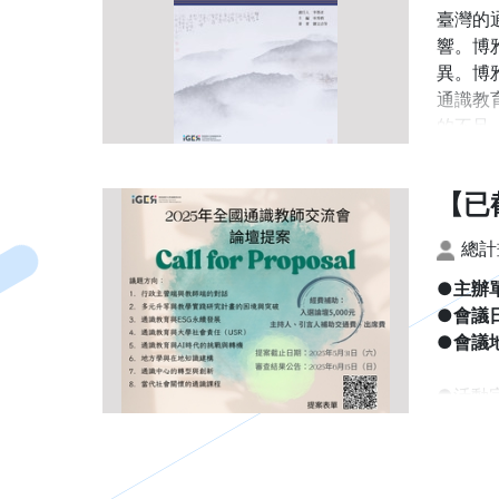
臺灣的
響。博
異。博
通識教
的不足
培育之
臺師大
【已
通識教
總計
(一) 
201
●
主辦
●
會議
1. 
●
會議
話。
2. 
●活動
發展趨
工作者
3. 
同探討
4. 
學年起