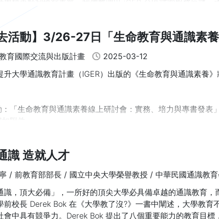
助學校更順利填寫表單，我們整理出 iGER 分區諮詢服務座談
常見問題（FAQ），連結如下，提供給各校參考。如有任何疑問
去活動】3/26-27日「生命教育與通識
GER 分區諮詢服務座談填寫及報名的截止日為 114 年 2 月
！
」講座暨專書出版發表會
教育國際交流與出版計畫
2025-03-12
請報名對象：通識教育及資訊科技素養教育之業務主管、授課老師
提升大學通識教育計畫（IGER）出版的《生命教育與通識素養
名相關資訊及各校所屬場次詳見下方連結。
。
活動：「生命教育與通識素養線上研討會：實務、培力與專書發表
程如附件。
間：114年3月26日（週三）13:30至3月27日（週四）17:40。
通識 造就人才
方式：採線上報名，網址：https://forms.gle/pqfiCTLrutxw1H
址：https://meet.google.com/rpj-wmwj-jwt
寧 / 前教育部部長 / 國立中央大學榮譽教授 / 中華民國通識教
)本活動可依照實際參加時數核發研習證明。3月26日下午核發2小
通識，頂大必備」，一所好的頂尖大學必具備卓越的通識教育，
.5小時證明。2天全程參加者核發7小時研習證明。
學前校長 Derek Bok 在《大學教了沒?》一書中闡述，大學
社會中具有競爭力。Derek Bok 提出了八個重要能力的教育