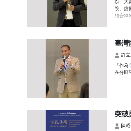
隊的恆
以「大
院」虛
結合S
臺灣
許立
「作為
在分區
突破
陳昭