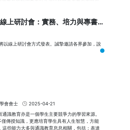
、通識教育推動調查表以及資訊科技素養教育學校自
，歡迎隨時與我們聯繫。
素養線上研討會：實務、培力與專書
 28 日；若需要更多時間，請隨時讓我們知道。再次感
或承辦人員。
》將以線上研討會方式發表。誠摯邀請各界參加，說
」
qo7
育學會會士
2025-04-21
時。3月27日上午核發2小時，下午二個時段分別各
而通識教育亦是一個學生主要競爭力的學習來源。
教育不僅傳授知識，更應培育學生具有人生智慧，方能
目標，這些能力大多與通識教育息息相關，包括：表達