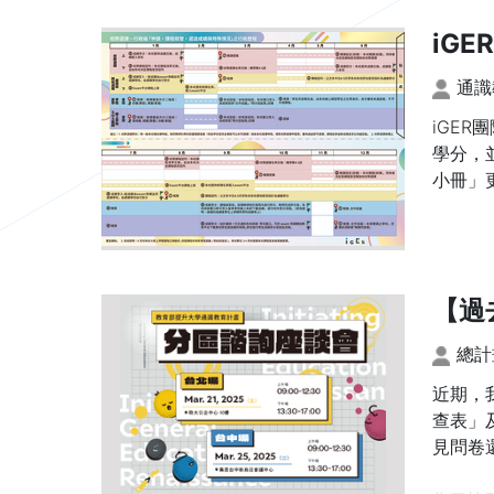
iGE
通識
iGE
學分，
小冊」
【過
總計
近期，
查表」
見問卷