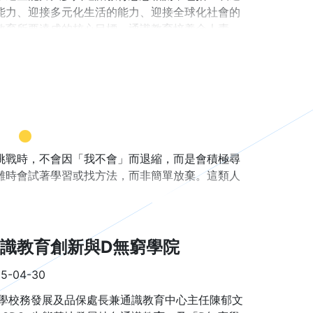
能力、迎接多元化生活的能力、迎接全球化社會的
教育所要達成的核心目標。通識教育培養全人素
中的競爭力。
育經驗分享，包括：國立臺灣大學、國立清華大學、
及國立臺灣師範大學。這些大學憑藉其豐富的教育資
挑戰時，不會因「我不會」而退縮，而是會積極尋
難時會試著學習或找方法，而非簡單放棄。這類人
自我認知，便無法發揮優勢、規避劣勢，甚至難以
多人的經驗，但不夠認識自己就無法知道如何發展
識教育創新與D無窮學院
是自我成長不可或缺的一環。
5-04-30
堅持不懈，更能在逆境中找到前進的動力和解決問
台的發展過程中，我們經常面臨各種挑戰，正是團
大學校務發展及品保處長兼通識教育中心主任陳郁文