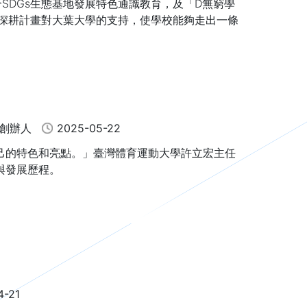
，職業生涯不僅更加寬廣，也能持續更長遠。
SDGs生態基地發展特色通識教育，及「D無窮學
教深耕計畫對大葉大學的支持，使學校能夠走出一條
館創辦人
2025-05-22
己的特色和亮點。」臺灣體育運動大學許立宏主任
與發展歷程。
4-21