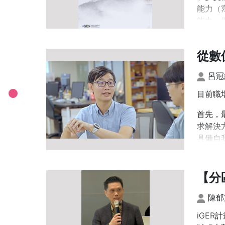
能力（
能力、
養，能
《博觀
從數
國立中
呂冠
源，有
目前職
首先，
求解決
具備自
其次，
理解自
【分
長處，
陳郁
第三項
題的方
iGE