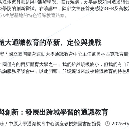
毅力讓我們能持續克服困難，不斷前進。具備以上三項特質的人
葉通識教育創新與D無窮學院」進行短講，分享該校如何透過結合
擬學院的創新嘗試。在演講中，陳郁文主任首先感謝iGER及高
DGs生態基地的特色通識教育路線。
體大通識教育的革新、定位與挑戰
宏 / 國立臺灣體育運動大學通識教育中心主任兼奧林匹克教育
全國僅有的兩所體育大學之一，我們雖然規模較小，但我們有自
諮詢服務座談會中，以此開頭，並娓娓道來該校通識教育的特色
與創新：發展出跨域學習的通識教育
珍 / 中原大學通識教育中心講座教授兼圖書館館長
2025-0