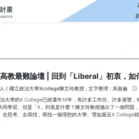
ER高教最難論壇 | 回到「Liberal」初
主講人 / 國立政治大學Xcollege陳文玲教授 ; 文字整理 : 吳懿倫
學的X College已經運作16年，有許多工作坊、許多展覽
共同學習。但是「X」到底是什麼？陳文玲教授拋出了一個問題
、去思考、去尋找，尋找一個理想的大學。譬如最近X Colleg