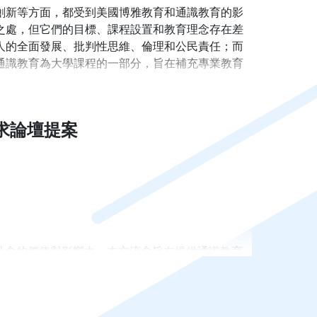
創新等方面，都受到美國博雅教育和通識教育的影
之處，但它們的目標、課程設置和教育理念存在差
人的全面發展、批判性思維、倫理和公民責任；而
通識教育為大學課程的一部分，旨在補充專業教育
。從臺大、清大、中山、陽明交通、中央、政大、
位素養 / 運算思維 / 人工智慧」為近年來各校
求論壇提案
文理領域通識課程的開設，引導人文與科技的知識對
目標，了解真實世界的問題、構築共同生活經驗，及社會
社會的價值與影響力，本交流會旨在提供通識教育
請全國各大專院校通識教育教師提交論壇提案，共
供 TA 培訓，提升課程品質及數量。
學年度通過「院學士學位暨校學士學位設置準則」、112
學習開新風氣。