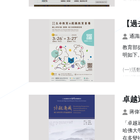
為了協
評表的
【過
此外，i
謝大家
發表
通識
※ 邀
教育部
※ 報
明如下
(一)
(二)議
(三)時
卓越
(四)報名
(五)會議網
蔣偉
※(六
「卓越
核發1
哈佛大
在多變