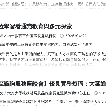
寫作與口語溝通）、思辨能力、道德推理能力、履行公民責任的
廣泛的興趣、就業能力。這些能力除了專業能力以外，更是通識
夠幫助學生在知識的廣度和深度上取得平衡，提升其在多變社會
通識:國立研究型大學》一書集結七所國立研究型大學的通識教
位學習看通識教育與多元探索
山大學、國立陽明交通大學、國立中央大學、國立政治大學,以
緯／均一教育平台董事長兼執行長
2025-04-21
效實施通識教育，體現了《大學教了沒?》中的前瞻性觀點。
場最重要的三個特質是自主學習能力、自我認知和恆毅力。
最重要的是自主學習的能力。真正的人才在面對不熟悉的領域或
方案。我在選才時最看重這點，希望找到願意學習的人，遇到困
我迭代的能力，能在知識快速更迭的現代社會中持續成長。
深入認識自己至關重要。儘管參考他人經驗有其價值，但若缺乏
身情緒。如同我常跟團隊分享的，人各有不同，雖然可以參考很
區諮詢服務座談會】優良實務短講：大葉通
避開短處；情緒覺察能力尤其會直接影響工作表現和人際關係，
文 / 大葉大學校務發展及品保處長兼通識教育中心主任
202
關鍵特質是恆毅力。當面臨困境或挫折時，這類人不僅懂得如何
法。恆毅力使人能夠克服短期困難，專注於長期目標。在均一平
R計畫日前舉辦分區諮詢服務座談會，在臺北上午場中邀請到大葉