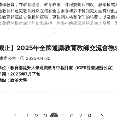
通識教育，在教育理念、教育政策、課程規劃和制度、教學模式
雅教育和通識教育雖然在培養全面素養和多學科知識方面有相似
雅教育起源於古希臘和羅馬，更強調人格和倫理的培養，以及個
育著眼於提供廣泛的知識基礎、跨學科的學習經驗及個人發展，
。近年來，在社會發展及全球思潮下，各大學不斷思考未來人才
方向，通識教育突破過去的模式，進入另一創新階段，各具風采
等研究型大學的通識教育來看，「跨域學習」、「自主學習」、「數
截止】2025年全國通識教育教師交流會徵
育最主要的發展趨勢，以下簡述各大學通識教育的特色如下：
畫辦公室
2025-04-30
國立臺灣大學
9 年開始，是臺大通識教育的新變期，主要的改革有：
單位：教育部提升大學通識教育中程計畫（iGER計畫總辦公室）
日期：2025年7月下旬
跨領域通識課程：自 2019 年起積極推動跨領域通識課程，由跨
地點：政治大學
主題式通識課程：為統整關聯性知識，近年來扣合 SDGs17 項
宗旨：為促進全國通識教育的創新與發展，深化通識教育在當代
勢設定主題。
一個共享經驗、交流想法、探討挑戰與因應的平台。我們誠摯邀
英語授課通識課程：為配合雙語教學目標，鼓勵開設英語通識課程，提
通識教育的現況與未來發展方向。
啟動自主學習機制：110 學年度起，開始辦理「領域專長」、111
學生可以依自身興趣自主提案申請開設通識課程，都為校園自主
1
2
3
4
5
6
7
8