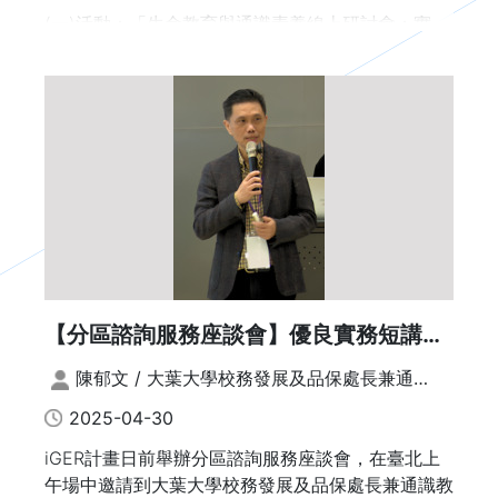
系 教授
(一)活動：「生命教育與通識素養線上研討會：實
務、培力與專書發表」
講題：跨校社群經驗（待定）
(二)議程如附件。
講者：吳政憲/國立中興大學歷史系 教授、文學院 院
(三)時間：114年3月26日（週三）13:30至3月27日
長、通識中心 主任
（週四）17:40。
講題：無限時空的跨校聯盟HUB
(四)報名方式：採線上報名，網址：https://forms.gl
e/pqfiCTLrutxw1Hqo7
講者：邱佳慧/臺北醫學大學 副教授、通識教育中心
(五)會議網址：https://meet.google.com/rpj-wmw
主任
j-jwt
講題：跨校選課與數位學習平台的實踐經驗分享
※(六)本活動可依照實際參加時數核發研習證明。3月
【分區諮詢服務座談會】優良實務短講：
講者：張哲維/國立臺灣體育大學運動休閒學系 教授
26日下午核發2小時。3月27日上午核發2小時，下
大葉通識教育創新與D無窮學院
午二個時段分別各核發1.5小時證明。2天全程參加者
陳郁文 / 大葉大學校務發展及品保處長兼通識
14：15-14：35 主題短講座談
核發7小時研習證明。
教育中心主任
2025-04-30
iGER計畫日前舉辦分區諮詢服務座談會，在臺北上
主題二：通識策展/推廣形式
午場中邀請到大葉大學校務發展及品保處長兼通識教