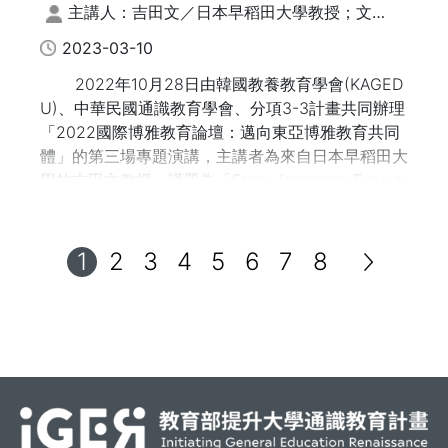
Education：Towards a Liberal
余宥榤/大葉大學國際企業管理學系 四年級
主講人：吉田文／日本早稻田大學教授；文字
Education Community in East Asia |
整理/謝鈐紘、張榕玲
2023-03-10
講題：自主學習的許諾與失落
從日式坐墊形到楔形課程，從楔形課程到
2022年10月28日由韓國教養教育學會(KAGED
有機融合的課程：日本通識教育的定位探
講者：黃書緯/國立臺灣大學創新領域學士學位學程
U)、中華民國通識教育學會、分項3-3計畫共同辦理
專案助理教授
索
「2022國際博雅教育論壇：邁向東亞博雅教育共同
15：50-16：10 主題短講座談
體」的第三場專題演講，主講者為來自日本早稻田大
學的吉田文教授。講題為「From Japanese Type o
f Floor Cushion to Wedge-shaped Curricula, and
from Wedge-shaped Curricula to Organically Co
主題五：日常通識實踐
mbined Curricula: In Search of the Place of Gene
1
2
3
4
5
6
7
8
(地點：6樓 A604個案教室)
ral Education in Japan」（從日式坐墊形到楔形課
程，從楔形課程到有機融合形的課程：日本通識教育
主持人：黃俊儒/國立中正大學通識教育中心 特聘教
的定位探索）。分享日本教育者從無法掌握通識教育
授
內涵，至重新界定通識教育並提升其重要性，未來仍
持續朝向深化與擴大實施通識教育方向進展。
講題：讓勞作教育成為一段有意義的學習旅程
講者：陳明國/朝陽科技大學通識教育中心 助理教
授、學務處服務學習組 主任