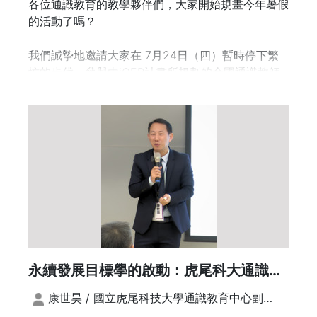
各位通識教育的教學夥伴們，大家開始規畫今年暑假
講者：張志勇/淡江大學資訊工程學系 特聘教授
的活動了嗎？
講題：通識教育中的資訊科技素養：量化分析的實踐
我們誠摯地邀請大家在 7月24日（四）暫時停下繁
與應用
忙的步伐，參與由iGER計畫所規劃的全國通識教師
交流會。活動地點位處政大山上校區環山步道的研創
講者：邱志義/國立中正大學資訊工程學系 教授
中心，研創中心四周蓊鬱蔥蘢，盛夏時節漫步林間，
講題：數位時代的跨域學習——資訊通識普及之策略
您將感受大自然如何引領我們進入靈魂的「閒暇」狀
以逢甲大學為例
態，重拾內在的寧靜與平衡，而創造一個讓思想自由
流動的空間，一個與同道相遇、與自我對話、與自然
講者：郭崇韋/逢甲大學資訊工程學系 助理教授
融合的空間，正是本次交流會的初衷。
14：15-14：35 主題短講座談
基於此初衷，本次交流會將以「界而無界」為題，除
14：35-15：05 休息交流
了邀請中央研究院院士、前國立陽明大學校長，現任
逢甲大學春雨講座教授梁賡義院士分享對通識教育的
(地點：6樓 A616流光廊居)
見解外，亦邀請了三位傑通獎獲獎的老師分享一路走
永續發展目標學的啟動：虎尾科大通識教
來的心路歷程及教學經驗，並進行綜合座談；除了縱
育的轉型
向的經驗傳承外，也規劃八大議題論壇，希望達到橫
康世昊 / 國立虎尾科技大學通識教育中心副教
15：05-15：50 主題短講(下半場)
向的議題交流。
授、主任兼永續發展處大學社會責任中心主任