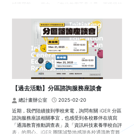
-
輔導羅盤」，其中，「數位教學工具小冊」更獲得超
過1,000位教師索取，藉此協助更多想要加入行列的
議程
學校或學生，更容易上手與參與。
09：30-10：00 開幕短片．貴賓致詞
10：00-10：50 專題演講
講者：吳思華/前教育部長、國立政治大學科技管理
與智慧財產研究所 講座教授
10：50-11：30 iGER計畫成果分享
分享人：
【過去活動】分區諮詢服務座談會
李蔡彥/國立政治大學校長、資訊科學系 教授
總計畫辦公室
2025-02-20
劉美慧/國立臺灣師範大學教務長、教育學系 教授
近期，我們陸續接到學校來電，詢問有關 iGER 分區
詹魁元/國立臺灣大學機械工程學系 教授
諮詢服務座談相關事宜，也感受到各校夥伴在填寫
「通識教育推動調查表」及「資訊科技素養學校自評
廖峻鋒/國立政治大學資訊科學系 副教授
表」的用心。iGER 團隊誠摯地感謝各校通識教育夥