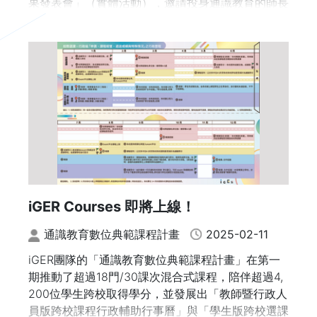
果發表會」（實體活動），邀請投身通識教育的師長
們前來共襄盛舉，交流經驗、互相學習。
日期：113年7月4日（四）
時間：上午09:30 -下午05:00 （上午09:00 開始
報到）
地點：政大公企中心二樓 A2國際會議廳（台北市大
安區金華街187號）
指導單位：教育部
主辦單位：國立政治大學
iGER Courses 即將上線！
合辦單位：國立中正大學、國立臺灣師範大學、國立
通識教育數位典範課程計畫
2025-02-11
勤益科技大學、國立清華大學、國立臺灣大學、大葉
大學、臺北醫學大學、法鼓文理學院、逢甲大學、國
iGER團隊的「通識教育數位典範課程計畫」在第一
立嘉義大學、國立臺灣海洋大學、國立中央大學
期推動了超過18門/30課次混合式課程，陪伴超過4,
200位學生跨校取得學分，並發展出「教師暨行政人
----------------------------------------------------
員版跨校課程行政輔助行事曆」與「學生版跨校選課