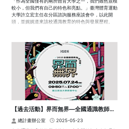
「作為全國僅有的兩所體育大學之一，我們雖然規模
較小，但我們有自己的特色和亮點。」臺灣體育運動
之二： 通識作為跨域學習平台：以中央大學為例
大學許立宏主任在分區諮詢服務座談會中，以此開
講者：姜貞吟/
國立中央大學客家語文暨社會科學學系教授兼
頭，並娓娓道來該校通識教育的特色與發展歷程。
通識教育中心主任
講題：銘傳大學通識教育中心「通識之聲」(PodCas
t)經驗分享
講者：駱芬美/銘傳大學通識教育中心 兼任副教授
14：15-14：35 主題短講座談
主題三：資訊通識
(地點：6樓 A605個案教室)
【過去活動】界而無界—全國通識教師交
主持人：廖峻鋒/國立政治大學資訊科學系 副教授
流會
總計畫辦公室
2025-05-23
講題：人工智慧的素養與思維