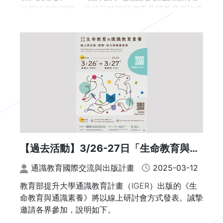
伴們的主動聯繫，這些回饋讓我們看見問卷還有許多
11：30-11：50 綜合討論
可以優化的地方，再次感謝學校的支持與協助。
11：50-12：00 換場交流
為了協助學校更順利填寫表單，我們整理出 iGER 分
12：00-12：30 Lightning Talk / 6F 展覽活動
區諮詢服務座談、通識教育推動調查表以及資訊科技
素養教育學校自評表的常見問題（FAQ），連結如
(地點：六樓 A616流光廊居)
下，提供給各校參考。如有任何疑問，歡迎隨時與我
12：30-13：30 餐敘—交流（60分鐘）
們聯繫。
(地點：六樓 A616流光廊居 & 九樓 A937-A939 會
此外，iGER 分區諮詢服務座談填寫及報名的截止日
議教室)
為 114 年 2 月 28 日；若需要更多時間，請隨時讓
我們知道。再次感謝大家！
【過去活動】3/26-27日「生命教育與通
13：30-14：15 主題短講 (上半場)
識素養線上研討會：實務、培力與專書發
※ 邀請報名對象：通識教育及資訊科技素養教育之業
通識教育國際交流與出版計畫
2025-03-12
務主管、授課老師或承辦人員。
表」講座暨專書出版發表會
主題一：跨校合作
教育部提升大學通識教育計畫（IGER）出版的《生
※ 報名相關資訊及各校所屬場次詳見下方連結。
命教育與通識素養》將以線上研討會方式發表。誠摯
(地點：6樓 A646階梯型會議廳)
邀請各界參加，說明如下。
主持人：劉美慧/國立臺灣師範大學教務長、教育學