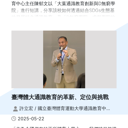
育中心主任陳郁文以「大葉通識教育創新與D無窮學
(地點：6樓 A604個案教室)
院」進行短講，分享該校如何透過結合SDGs生態基
主持人：曾守正/國立政治大學文學院 院長、中國文
地發展特色通識教育，及「D無窮學院」虛擬學院的
學系 特聘教授
創新嘗試。在演講中，陳郁文主任首先感謝iGER及
高教深耕計畫對大葉大學的支持，使學校能夠走出一
講題：從「親子天下翻轉教育網站」看小學老師的線
條結合SDGs生態基地的特色通識教育路線。
上線下各種教師資源需求
引言人：詹魁元/國立臺灣大學機械工程學系 教授
講者：林彥傑/《親子天下》副總經理
講題：初探《博觀通識》專書的出版
引言人：宋秀娟/大葉大學通識教育中心 教授
臺灣體大通識教育的革新、定位與挑戰
之一：開新與通變——〈國立臺灣大學通識教育40
年紀要〉一文之見證
許立宏 / 國立臺灣體育運動大學通識教育中心
主任兼奧林匹克教育館創辦人
講者：劉文清/國立臺灣大學共同教育中心 副主任、
2025-05-22
中國文學系 教授