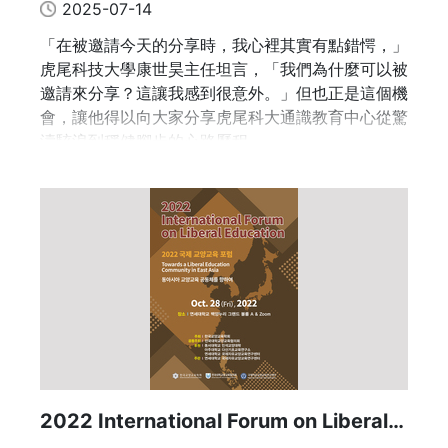
2025-07-14
主題四：學生參與/自主學習
衷心期待您的參與，讓我們一起在這個專屬於通識教
「在被邀請今天的分享時，我心裡其實有點錯愕，」
育的心靈綠洲中，打破藩籬，共創「界而無界」的教
(地點：6樓 A646階梯型會議廳)
虎尾科技大學康世昊主任坦言，「我們為什麼可以被
學新視野！
邀請來分享？這讓我感到很意外。」但也正是這個機
主持人：詹魁元/國立臺灣大學機械工程學系 教授
會，讓他得以向大家分享虎尾科大通識教育中心從驚
活動資訊：
濤駭浪到穩健腳步的心路歷程。
講題：Souly 網站開發心路歷程
日期：114年7月24日（四）
時間：上午09:50-下午05:00（上午09:30 開始報
引言人：陳錫民/逢甲大學資訊工程學系 教授
到）
講者：黃韻文/國立臺灣大學生物產業傳播暨發展學
地點：政大研創中心
（
地址
，可點擊察看）
系 四年級
講題：我的通識我來設計
引言人：丁后儀/大葉大學多媒體數位內容學士學位
學程 助理教授
講者：林怡安/ 國立臺北商業大學通識教育中心 助理
2022 International Forum on Liberal
教授