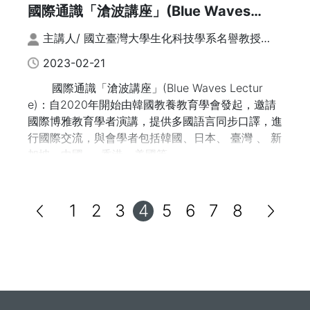
任
國際通識「滄波講座」(Blue Waves
尹崇恩／東吳大學專技副教授／台康生技股份有限公
Lecture) 系列 | 虛實整合遠距教學VIXTA
司獨立董事
主講人/ 國立臺灣大學生化科技學系名譽教授；
文字整理：謝鈐紘、張榕玲
2023-02-21
4. 通識教育與大學社會責任（USR）
陳明柔／靜宜大學臺灣文學系教授
國際通識「滄波講座」(Blue Waves Lectur
楊智其／國立暨南國際大學土木工程學系副教授
e)：自2020年開始由韓國教養教育學會發起，邀請
陳美珠／南臺科技大學高齡福祉服務系副教授
國際博雅教育學者演講，提供多國語言同步口譯，進
行國際交流，與會學者包括韓國、日本、 臺灣 、 新
5. 人文意義如何生成？哲學批判思維 × AI
加坡、中國 、 香港、美國等。
甘偵蓉／東海大學哲學系助理教授
2022年7月15日邀請國立臺灣大學生化科技學
蔡偉鼎／國立政治大學哲學系副教授
系莊榮輝名譽教授(臺科大前副校長/中華民國通識教
陳奕融／東吳大學哲學系助理教授
1
2
3
4
5
6
7
8
育學會前理事長)主講「通識教學與研究的境與
張智皓／國立屏東科技大學通識教育中心助理教授
進」。莊教授以「境」、「進」詮釋數位教學的重
要，並分享雲端學院資源整合做法。「境」指的是疫
6. 在地知識與通識課程的整合：以地方資源為途徑
情對教學現場的衝擊，而「進」則是因應疫情嶄新發
的深化學習
展的創新教學方式。
陳淑敏／國立清華大學教育與學習科技學系副主任
林大森／國立宜蘭大學通識教育中心教授兼博雅學部