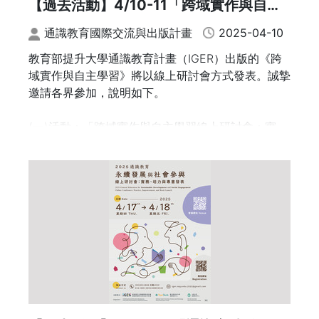
【過去活動】4/10-11「跨域實作與自主
的機會。
學習線上研討會：實務、培力與專書發
通識教育國際交流與出版計畫
2025-04-10
本活動誠摯邀請全國有意參與聯盟、申請開課，或希
表」 講座暨專書出版發表會
望進一步了解計畫內容之教師與行政同仁踴躍參加。
教育部提升大學通識教育計畫（IGER）出版的《跨
域實作與自主學習》將以線上研討會方式發表。誠摯
活動資訊
邀請各界參加，說明如下。
(一)日期：114年4月23日（星期三）、114年4月25
日（星期五）
(一)活動：「跨域實作與自主學習線上研討會：實
(二)時間：中午11:50 至 下午13:00
務、培力與專書發表」
(三)參與方式：Google Meet 線上同步
(二)議程如附件。
(四)報名方式:採線上報名，網址：https://forms.gl
e/eMEfRPjXNzVjUkQT6，即日起至4月20日（週
(三)時間：114年4月10日(週四)10:00至4月11日(週
日）截止
五)15:30。
(四)報名方式：採線上報名，網址：https://forms.gl
e/dEmL9X2QT9QjYA3c8 。即日起至4月9日（週
三）截止。
(五)會議網址：https://meet.google.com/rpj-wmw
j-jwt。