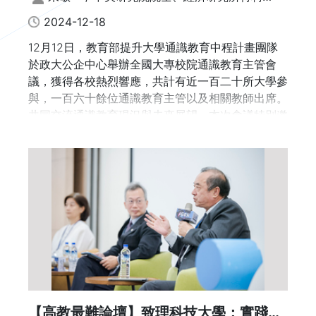
究員
2024-12-18
12月12日，教育部提升大學通識教育中程計畫團隊
於政大公企中心舉辦全國大專校院通識教育主管會
議，獲得各校熱烈響應，共計有近一百二十所大學參
與，一百六十餘位通識教育主管以及相關教師出席。
共同交流通識教育現況與未來展望。本次會議特別邀
請到中央研究院院士、經濟研究所特聘研究員朱敬一
院士進行專題演講，朱院士以「關於通識教育的幾個
故事」為題，提醒我們臺灣教育框架下培養出的人才
善解題，卻不善提問，大學應該鼓勵學生「野性思
考」，而通識教育的核心在於，培養足以撐起（spa
nning）所有知識體系基本知識的能力。
早在十六年前，朱敬一院士就在第二屆全國通識教育
發展會議的專題演講，提出「融通」與「貫串」兩大
關鍵詞，破解當時許多人把通識視為簡化課程的誤
區。
【高教最難論壇】致理科技大學：實踐、