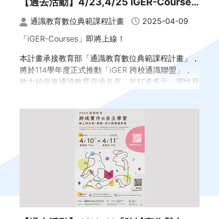
【過去活動】4/23,4/25 iGER-Courses
數位典範課程選用線上說明會
通識教育數位典範課程計畫
2025-04-09
「iGER-Courses」即將上線！
本計畫承接教育部「通識教育數位典範課程計畫」，
將於114學年度正式推動「iGER 跨校通識聯盟」，
致力於促進通識教育資源共享，並打造多元、彈性且
高品質的混合式學習環境。
為協助各校教師與行政同仁全面了解「iGER 跨校通
識聯盟」之規劃方向與課程內容，
特別舉辦【iGER-Courses 數位典範課程選用說明
會】，提供第一手課程資訊與參與機會。
本次說明會將邀請 114-1 學期即將開設之課程授課教
師，
親自介紹課程架構與模組設計，並分享課程特色、教
學經驗與實際應用方式。
現場亦將安排即時交流環節，提供與會者提問與討論