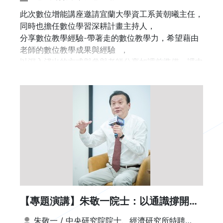
此次數位增能講座邀請宜蘭大學資工系黃朝曦主任，
同時也擔任數位學習深耕計畫主持人，
分享數位教學經驗-帶著走的數位教學力，希望藉由
老師的數位教學成果與經驗 ，
以深入淺出的方式與參與老師分享如課前準備、課中
討論、課後評量及學習分析
所使用的一些技巧或工具，進一步優化您的數位教
學。
中午一小時的時間，歡迎老師一邊用餐一邊上線聆
聽，千萬別錯過~
講師: 宜蘭大學資訊管理系 黃朝曦主任
時間: 11/28(四)12:00~13:00
辦理方式: google meet線上辦理
報名連結: https://forms.gle/Qy3J3tge2CQb9DY5
8
【專題演講】朱敬一院士：以通識撐開野
※報名成功將於前一天發送會議連結
性思維
朱敬一 / 中央研究院院士、經濟研究所特聘研