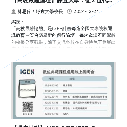
【高教最難論壇】靜宜大學：從Ｚ世代學
生的生命與學習經驗出發
林思伶 / 靜宜大學校長
2024-12-24
編按：
「高教最難論壇」是iGER計畫每逢全國大專院校通
識教育主管會議舉辦的例行論壇，每次邀請不同學校
的校長分享觀點，除了交流各校在自身特色下發展出
來的通識特質，更希望藉由每位校長的格局與視野，
看見推動通識教育的困難點與突破方法。