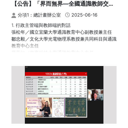
【公告】「界而無界—全國通識教師交流
會」論壇主題公告
分項1：總計畫辦公室
2025-06-16
1. 行政主管端與教師端的對話
張松年／國立宜蘭大學通識教育中心副教授兼主任
鄒忠毅／文化大學光電物理系教授兼共同科目與通識
教育中心主任
蔡蕙如／南臺科技大學通識教育中心主任
2. 多元升等與教學實踐研究計畫的困境與突破
王維君／國立臺灣科技大學人文社會學科教授
李懿純／大同大學通識教育中心副教授
王玫／東南科技大學通識教育中心教授
3. ESG觸媒：通識教育跨界永續發展教育
—透過通識教育向真實世界學習，為永續未來而教
何昕家／國立臺中科技大學通識教育中心副教授
林宜陵／東吳大學中國文學系教授／華語中心代理主