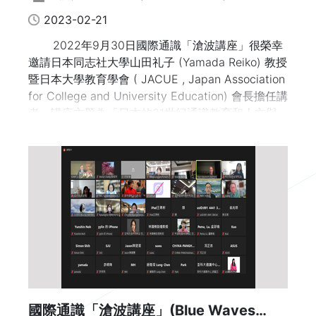
文與科學的融合
志社大學教授暨日本大學教育學會 (JACUE) 會
2023-02-21
長；文字整理：謝鈐紘、張榕玲
2022年9月30日國際通識「滄波講座」很榮幸
邀請日本同志社大學山田礼子 (Yamada Reiko) 教授
暨日本大學教育學會 ( JACUE , Japan Association
for College and University Education) 會長擔任講
者，講座主題為「日本的21世紀通識教育和人文與
科學的融合 (Fusion of Humanities and Science an
d 21th Century Liberal Arts Education in Japa
n)」。
國際通識「滄波講座」(Blue Waves