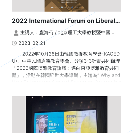
2022 International Forum on Liberal
Education：Towards a Liberal
主講人：龐海芍 / 北京理工大學教授暨中國高
Education Community in East Asia |
教學會大學素質教育研究會副理事長兼秘書長；文
2023-02-21
字整理：謝鈐紘、張榕玲
北京理工大學通識課程的教與學
2022年10月28日由韓國教養教育學會(KAGED
U)、中華民國通識教育學會、分項3-3計畫共同辦理
「2022國際博雅教育論壇：邁向東亞博雅教育共同
體」，活動在韓國延世大學舉辦，主題為“ Why and
How To Integrate General Education Courses in t
he Distribution System in Particular and the High
er Education Curriculum in General”。這國際論壇
活動已經舉辦多年，此次活動豐富精彩包括：「滄波
講座」、4場次專題演講，以及圓桌論壇，臺日韓學
者齊聚超過200人參加，一起共襄盛舉探究東亞的博
雅教育。第一場專題演講由北京理工大學龐海芍教授
主講「北京理工大學通識課程的教與學」，介紹該校