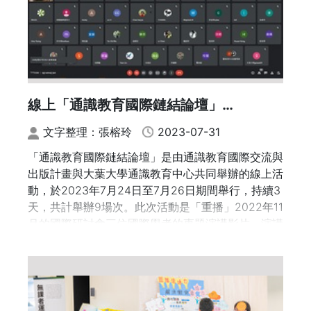
於全國夏季學院、資訊科技素養培育等項目的推動成
果、教師心得與未來趨勢。
線上「通識教育國際鏈結論壇」
(International Connection of General
文字整理：張榕玲
2023-07-31
Education)
「通識教育國際鏈結論壇」是由通識教育國際交流與
出版計畫與大葉大學通識教育中心共同舉辦的線上活
動，於2023年7月24日至7月26日期間舉行，持續3
天，共計舉辦9場次。此次活動是「重播」2022年11
月的國際研討會三位國際學者的專題演講影片，演講
者使用外文演講，並提供中文字幕翻譯。
每天的活動內容包含三場次，13:30-14:30固定由韓
國教養教育學會理事長、韓國延世大學的洪錫敏教授
主講，講題為「韓國敎養教育學會與韓國博雅/教養