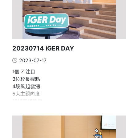
ER Day規劃「實踐建構──無課者運動」交流論壇，
以「我是學生，我不想被別人的知識掌控」、「課程
平台如何成為多元學習者的另一盞燈？」為題，邀請
課程平台界的老字號與新勢力──國立空中大學與HA
HOW好學校，以及參與「我的通識，我來設計」學
生工作坊及「Coding 101」大學程式設計競賽的大
20230714 iGER DAY
學生，共同探討新世代的自學實踐。
2023-07-17
1個 Z 注目
3位校長觀點
4段風起雲湧
5大主題向度
10場實踐建構
iGER Day, the day we are eager for change.
假 政大公企中心之活動照片