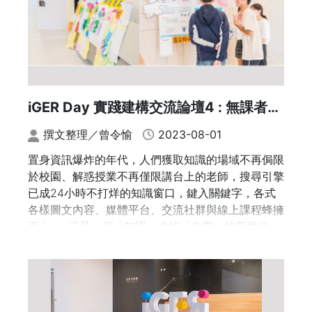
教育的發展」；14:30-15:30固定由日本大學教育學
會會長Prof. Reiko Yamada(山田礼子)主講，講題為
「日本大學教育學會的過去、現在和未來：從通識、
教養教育改革之關連性探討」；15:30-16:30固定由
美國學院與大學協會主席Prof. Lynn Pasquerella主
講，講題為「通識教育與STEAM教育培養學生在21
iGER Day 實踐建構交流論壇4 : 無課者運
世紀取得成功的角色」。
動
撰文整理／曾令愉
2023-08-01
三位國際學者的專題演講分別涵蓋了韓國、日本和美
國的通識教育發展現況和未來展望，讓與會者深入了
置身資訊爆炸的年代，人們獲取知識的場域不再侷限
解各國通識教育的特色和挑戰。他們的演講不僅啟發
於校園、解惑授業不再僅限講台上的老師，搜尋引擎
了與會者對通識教育的思考，更激發了對通識教育實
已成24小時不打烊的知識窗口，鍵入關鍵字，各式
踐的熱情和動力。
各樣圖文內容、媒體平台、交流社群與線上課程蜂擁
而上……這是一個「無課」也能「自學」的新世代，
透過這場國際鏈結論壇，不僅加深了各國通識教育領
身為校園裡的教學者，尤其是重視跨領域創新思維的
域之間的了解與交流，也促進了通識教育的發展與合
通識教育課，如何善加利用這些資源與工具，為自學
作。參與者可以透過這樣的平台，深入探討通識教育
新世代提供更豐富的學習經驗？
的理念和實踐，並將這些啟發帶回自己的學術和教學
實踐中。
教育部「提升大學通識教育中程計畫」成果發表會iG