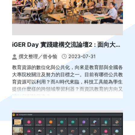
等教育新格局–變化與轉化」，包括淡江大學葛煥昭
校長、國立政治大學李蔡彥校長、國立臺灣海洋大學
許泰文校長、中華大學劉維琪校長、亞東科技大學黃
茂全校長、大葉大學葉釋仁副校長。
iGER Day 實踐建構交流論壇2 : 面向大未
來
撰文整理／曾令愉
2023-07-31
教育資源的數位化與公共化，向來是教育部與全國各
大專院校關注及努力的目標之一。目前有哪些公共教
育資源可以利用？而AI時代來臨，科技工具能為學生
提供什麼樣的跨領域學習利器？而資訊教育的方向又
該如何與時俱進？
iGER Day規劃「實踐建構──面向大未來」交流論
壇，以「Give & Take，加入通識課程聯盟，你我都
是資源公共化的受益者」、「擋不住的資訊科技趨
勢，通識如何乘風而上」為討論主題，分享計畫中關