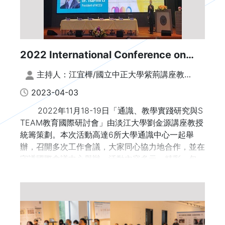
通識教育的發展歷程、措施，以及案例。
2022 International Conference on
General Education, Teaching Practice
主持人：江宜樺/國立中正大學紫荊講座教授
Research and STEAM Education | 校
(前行政院長)；文字整理：謝鈐紘、張榕玲
2023-04-03
長論壇
2022年11月18-19日「通識、教學實踐研究與S
TEAM教育國際研討會」由淡江大學劉金源講座教授
統籌策劃。本次活動高達6所大學通識中心一起舉
辦，召開多次工作會議，大家同心協力地合作，並在
守謙國際會議中心舉辦。活動內容多元、精彩，包
括：校長論壇、90多位論文發表者、國際論壇、ST
EAM教育結合等。
「校長論壇」是由國立中正大學江宜樺紫荊講座
教授(前行政院長)主持，邀請6位高校校長與談「高