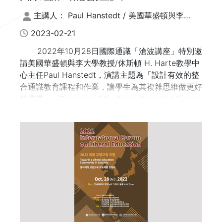
Lecture) 系列 | 設計有效的整合通識教育
主講人： Paul Hanstedt / 美國華盛頓與李大
課程和作業，讓學生為其複雜思維做更好
學教授暨休斯頓H.Harte教學中心主任；文字整
2023-02-21
理：謝鈐紘、張榕玲
的準備
2022年10月28日國際通識「滄波講座」特別邀
請美國華盛頓與李大學教授/休斯頓 H. Harte教學中
心主任Paul Hanstedt，演講主題為「設計有效的整
合通識教育課程和作業，讓學生為其複雜思維做更好
的準備」 (Designing Effective Integrated Gener
al Education Courses and Assignments to Better
Prepare Students for Complex Thinking)。