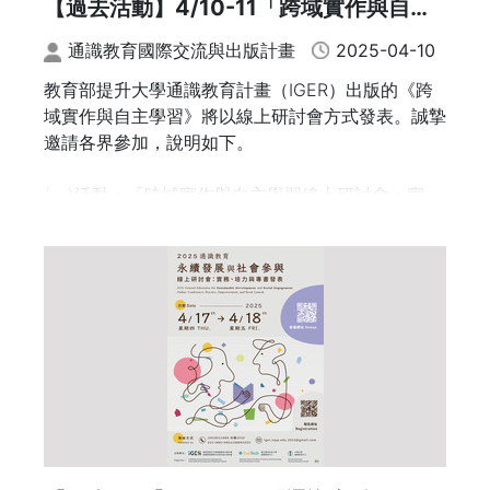
【過去活動】4/10-11「跨域實作與自主
的機會。
學習線上研討會：實務、培力與專書發
通識教育國際交流與出版計畫
2025-04-10
本活動誠摯邀請全國有意參與聯盟、申請開課，或希
表」 講座暨專書出版發表會
望進一步了解計畫內容之教師與行政同仁踴躍參加。
教育部提升大學通識教育計畫（IGER）出版的《跨
域實作與自主學習》將以線上研討會方式發表。誠摯
活動資訊
邀請各界參加，說明如下。
(一)日期：114年4月23日（星期三）、114年4月25
日（星期五）
(一)活動：「跨域實作與自主學習線上研討會：實
(二)時間：中午11:50 至 下午13:00
務、培力與專書發表」
(三)參與方式：Google Meet 線上同步
(二)議程如附件。
(四)報名方式:採線上報名，網址：https://forms.gl
e/eMEfRPjXNzVjUkQT6，即日起至4月20日（週
(三)時間：114年4月10日(週四)10:00至4月11日(週
日）截止
五)15:30。
(四)報名方式：採線上報名，網址：https://forms.gl
e/dEmL9X2QT9QjYA3c8 。即日起至4月9日（週
三）截止。
(五)會議網址：https://meet.google.com/rpj-wmw
j-jwt。