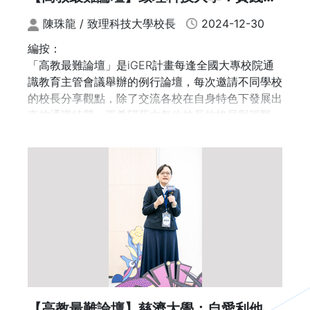
體驗與社會責任
如今，面對變遷更加快速劇烈的時代浪潮，通識教育
陳珠龍 / 致理科技大學校長
2024-12-30
該有什麼樣的新使命與新願景？「我們不可能成為完
編按：
美的人，但都該成為完整的人—通識教育就是幫助我
「高教最難論壇」是iGER計畫每逢全國大專校院通
們成為完整的人。」什麼樣的通識教育能幫助學生成
識教育主管會議舉辦的例行論壇，每次邀請不同學校
為完整的人？對此，朱院士再度給出三個通識教育的
的校長分享觀點，除了交流各校在自身特色下發展出
關鍵詞：野性思維（Inquistive Minds）、撐開 / 起
來的通識特質，更希望藉由每位校長的格局與視野，
（Span / Spanning）、經典（Classic）。
看見推動通識教育的困難點與突破方法。
【高教最難論壇】慈濟大學：自愛利他．