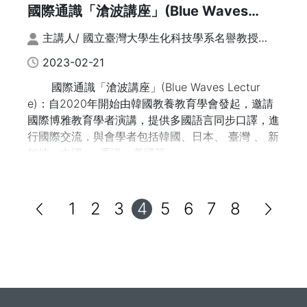
任
國際通識「滄波講座」(Blue Waves
尹崇恩／東吳大學專技副教授／台康生技股份有限公
Lecture) 系列 | 虛實整合遠距教學VIXTA
司獨立董事
主講人/ 國立臺灣大學生化科技學系名譽教授；
文字整理：謝鈐紘、張榕玲
2023-02-21
4. 通識教育與大學社會責任（USR）
陳明柔／靜宜大學臺灣文學系教授
國際通識「滄波講座」(Blue Waves Lectur
楊智其／國立暨南國際大學土木工程學系副教授
e)：自2020年開始由韓國教養教育學會發起，邀請
陳美珠／南臺科技大學高齡福祉服務系副教授
國際博雅教育學者演講，提供多國語言同步口譯，進
行國際交流，與會學者包括韓國、日本、 臺灣 、 新
5. 人文意義如何生成？哲學批判思維 × AI
加坡、中國 、 香港、美國等。
甘偵蓉／東海大學哲學系助理教授
2022年7月15日邀請國立臺灣大學生化科技學
蔡偉鼎／國立政治大學哲學系副教授
系莊榮輝名譽教授(臺科大前副校長/中華民國通識教
陳奕融／東吳大學哲學系助理教授
1
2
3
4
5
6
7
8
育學會前理事長)主講「通識教學與研究的境與
張智皓／國立屏東科技大學通識教育中心助理教授
進」。莊教授以「境」、「進」詮釋數位教學的重
要，並分享雲端學院資源整合做法。「境」指的是疫
6. 在地知識與通識課程的整合：以地方資源為途徑
情對教學現場的衝擊，而「進」則是因應疫情嶄新發
的深化學習
展的創新教學方式。
陳淑敏／國立清華大學教育與學習科技學系副主任
林大森／國立宜蘭大學通識教育中心教授兼博雅學部