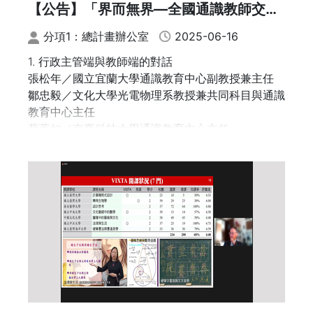
【公告】「界而無界—全國通識教師交流
會」論壇主題公告
分項1：總計畫辦公室
2025-06-16
1. 行政主管端與教師端的對話
張松年／國立宜蘭大學通識教育中心副教授兼主任
鄒忠毅／文化大學光電物理系教授兼共同科目與通識
教育中心主任
蔡蕙如／南臺科技大學通識教育中心主任
2. 多元升等與教學實踐研究計畫的困境與突破
王維君／國立臺灣科技大學人文社會學科教授
李懿純／大同大學通識教育中心副教授
王玫／東南科技大學通識教育中心教授
3. ESG觸媒：通識教育跨界永續發展教育
—透過通識教育向真實世界學習，為永續未來而教
何昕家／國立臺中科技大學通識教育中心副教授
林宜陵／東吳大學中國文學系教授／華語中心代理主