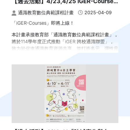
【過去活動】4/23,4/25 iGER-Courses
數位典範課程選用線上說明會
通識教育數位典範課程計畫
2025-04-09
「iGER-Courses」即將上線！
本計畫承接教育部「通識教育數位典範課程計畫」，
將於114學年度正式推動「iGER 跨校通識聯盟」，
致力於促進通識教育資源共享，並打造多元、彈性且
高品質的混合式學習環境。
為協助各校教師與行政同仁全面了解「iGER 跨校通
識聯盟」之規劃方向與課程內容，
特別舉辦【iGER-Courses 數位典範課程選用說明
會】，提供第一手課程資訊與參與機會。
本次說明會將邀請 114-1 學期即將開設之課程授課教
師，
親自介紹課程架構與模組設計，並分享課程特色、教
學經驗與實際應用方式。
現場亦將安排即時交流環節，提供與會者提問與討論