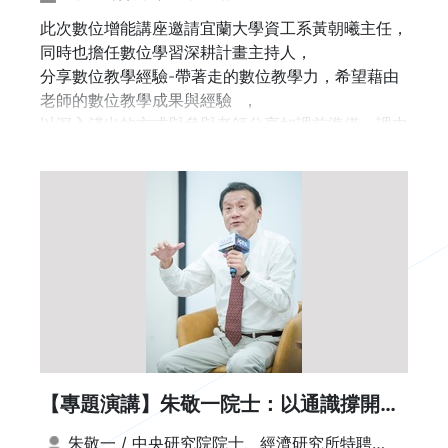
此次數位增能講座邀請宜蘭大學資工系黃朝曦主任，
同時也擔任數位學習深耕計畫主持人，
分享數位教學經驗-帶著走的數位教學力，希望藉由
老師的數位教學成果與經驗 ，
以深入淺出的方式與參與老師分享如課前準備、課中
討論、課後評量及學習分析
所使用的一些技巧或工具，進一步優化您的數位教
學。
中午一小時的時間，歡迎老師一邊用餐一邊上線聆
聽，千萬別錯過~
講師: 宜蘭大學資訊管理系 黃朝曦主任
時間: 11/28(四)12:00~13:00
辦理方式: google meet線上辦理
報名連結: https://forms.gle/Qy3J3tge2CQb9DY5
8
【專題演講】朱敬一院士：以通識撐開野
※報名成功將於前一天發送會議連結
性思維
朱敬一 / 中央研究院院士、經濟研究所特聘研