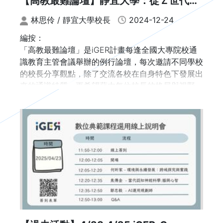
【高教最難論壇】靜宜大學：從Ｚ世代學
生的生命與學習經驗出發
林思伶 / 靜宜大學校長
2024-12-24
編按：
「高教最難論壇」是iGER計畫每逢全國大專院校通
識教育主管會議舉辦的例行論壇，每次邀請不同學校
的校長分享觀點，除了交流各校在自身特色下發展出
來的通識特質，更希望藉由每位校長的格局與視野，
看見推動通識教育的困難點與突破方法。