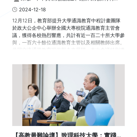
究員
2024-12-18
12月12日，教育部提升大學通識教育中程計畫團隊
於政大公企中心舉辦全國大專校院通識教育主管會
議，獲得各校熱烈響應，共計有近一百二十所大學參
與，一百六十餘位通識教育主管以及相關教師出席。
共同交流通識教育現況與未來展望。本次會議特別邀
請到中央研究院院士、經濟研究所特聘研究員朱敬一
院士進行專題演講，朱院士以「關於通識教育的幾個
故事」為題，提醒我們臺灣教育框架下培養出的人才
善解題，卻不善提問，大學應該鼓勵學生「野性思
考」，而通識教育的核心在於，培養足以撐起（spa
nning）所有知識體系基本知識的能力。
早在十六年前，朱敬一院士就在第二屆全國通識教育
發展會議的專題演講，提出「融通」與「貫串」兩大
關鍵詞，破解當時許多人把通識視為簡化課程的誤
區。
【高教最難論壇】致理科技大學：實踐、