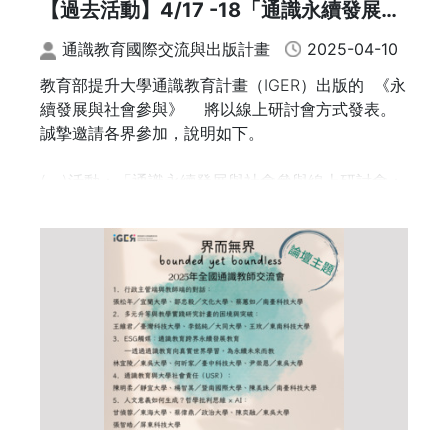
【過去活動】4/17 -18「通識永續發展與
※(六)本活動可依照實際參加時數核發研習證明
社會參與線上研討會：實務、培力與專書
通識教育國際交流與出版計畫
2025-04-10
發表」 講座暨專書出版發表會
教育部提升大學通識教育計畫（IGER）出版的 《永
續發展與社會參與》 將以線上研討會方式發表。
誠摯邀請各界參加，說明如下。
(一)活動：「通識永續發展與社會參與線上研討會：
實務、培力與專書發表」
(二)議程如附件。
(三)時間：114年4月17日(週四)10:00至4月18日(週
五)15:30。
(四)報名方式：採線上報名，網址：https://forms.gl
e/nMHYS5NgQLei3esB9。
(五)會議網址：https://meet.google.com/rpj-wmw
j-jwt。
※(六)本活動可依照實際參加時數核發研習證明