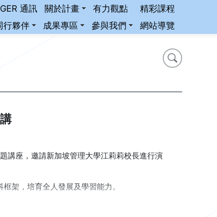
iGER 通訊
關於計畫
有力觀點
精彩課程
同行夥伴
成果專區
參與我們
網站導覽
搜尋
搜尋
講
通識專題講座，邀請新加坡管理大學江莉莉校長進行演
科框架，培育全人發展及學習能力。