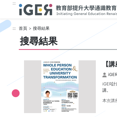
跳到主要內容
:::
:::
首頁
搜尋結果
搜尋結果
【講
iG
iGE
講。
本次講