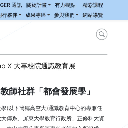
iGER 通訊
關於計畫
有力觀點
精彩課程
同行夥伴
成果專區
參與我們
網站導覽
搜尋
搜尋
mo X 大專校院通識教育展
發教師社群「都會發展學」
學(以下簡稱高空大)通識教育中心的專兼任
大大傳系、屏東大學教育行政所、正修科大資