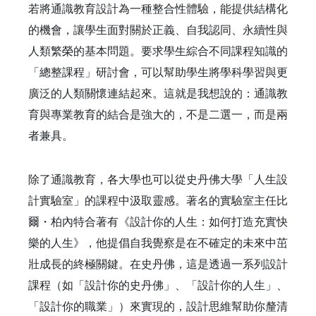
若將通識教育設計為一種整合性體驗，能提供結構化
的機會，讓學生面對關於正義、自我認同、永續性與
人類繁榮的基本問題。要求學生綜合不同課程知識的
「總整課程」研討會，可以幫助學生將學科學習與更
廣泛的人類關懷連結起來。這就是我想說的：通識教
育與專業教育的結合是強大的，不是二選一，而是兩
者兼具。
除了通識教育，各大學也可以從史丹佛大學「人生設
計實驗室」的課程中汲取靈感。著名的實驗室主任比
爾・柏內特合著有《設計你的人生：如何打造充實快
樂的人生》，他提倡自我覺察是在不確定的未來中茁
壯成長的終極關鍵。在史丹佛，這是透過一系列設計
課程（如「設計你的史丹佛」、「設計你的人生」、
「設計你的職業」）來實現的，設計思維幫助你釐清