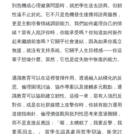
到危機或心理健康問題時，就把學生送去諮商。但韌
性遠不止於此。它不只是危機發生後獲得諮商服務，
更是主動培養情緒調節能力。我們如何處理自己的情
緒？當有人批評你時，你能承受嗎？你知道如何振作
起來繼續前進嗎？它關乎社會連結，因為如果你孤立
無援，就沒有支持系統。它關乎人生目標感——你這
輩子想做什麼。當然，它也是從失敗中恢復的能力。
通識教育可以在這裡發揮作用。透過融入結構化的反
思、倫理困境討論、協作專案以及接觸多元觀點，通
識教育可以協助建立韌性。這樣一來，當有人強烈反
對你，或是在社群媒體上攻擊你時，你就有能力運用
道德指南針、倫理價值觀與批判性思考來度過難關，
而不是直接反應說：「喔，太糟糕了，我要反擊，我
要罵回去。」 當學生認真參與哲學辯論、衝突討