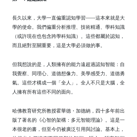
長久以來，大學一直偏重認知學習——這本來就是大
學的使命。我們偏重分析推理、技術精通、學科知識
（或許現在也包含跨學科知識）。這些都屬於認知，
而且絕對至關重要，這是大學必須做的事。
但我想說的是，人類擁有的能力遠超過認知智能：自
我覺察、同理心、道德想像力、美學感受力、道德勇
氣。這些才構成一個「全人」。全人不只是大腦，全
人擁有所有這些不同的面向。
哈佛教育研究所教授霍華德・加德納，四十多年前出
版了著名的《心智的架構：多元智能理論》。這是一
本很老的書，但至今仍被廣泛引用與討論。基本上，