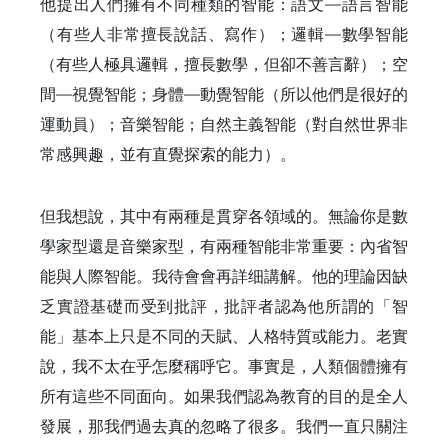
他提出人們擁有不同種類的智能：語文—語言智能
（有些人非常擅長說話、寫作）；邏輯—數學智能
（有些人極具邏輯，擅長數學，但卻不善言辭）；空
間—視覺智能；身體—動覺智能（所以他們是很好的
運動員）；音樂智能；自然主義智能（對自然世界非
常感興趣，並有直覺探索的能力）。
但我想說，其中有兩種是貫穿各領域的。無論你是數
學家型還是音樂家型，有兩種智能非常重要：內省智
能與人際智能。我待會會再詳细講解。他的理論因缺
乏實證基礎而受到批評，批評者認為他所謂的「智
能」基本上只是不同的天賦、人格特質或能力。老實
說，我不太在乎怎麼稱呼它。事實是，人類個體擁有
所有這些不同面向。如果我們認為教育的目的是全人
發展，那我們過去真的忽略了很多。我們一直只關注