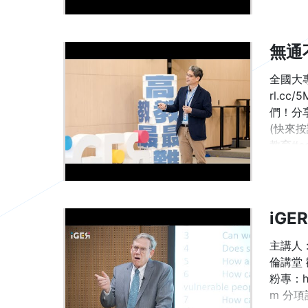
無通
全國大專
rl.cc
們！分享影
(快來按
教育#edu
iG
主講人 :
倫講堂 
粉專：ht
m 分項