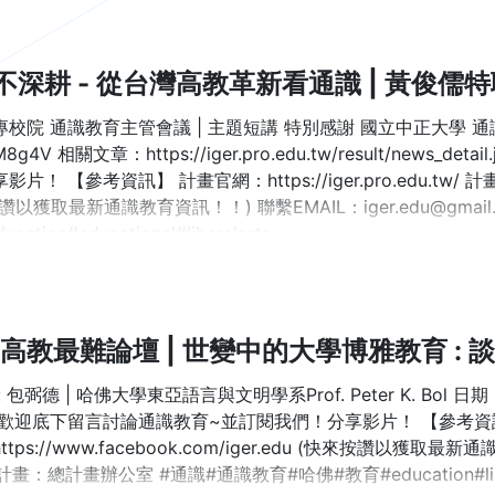
不深耕 - 從台灣高教革新看通識 | 黃俊儒
校院 通識教育主管會議 | 主題短講 特別感謝 國立中正大學 通識教
/5M8g4V 相關文章：https://iger.pro.edu.tw/result/new
片！ 【參考資訊】 計畫官網：https://iger.pro.edu.tw/ 計畫FB粉
讚以獲取最新通識教育資訊！！) 聯繫EMAIL：iger.edu@gma
cation#educational#liberalarts
ER高教最難論壇 | 世變中的大學博雅教育 :
 包弼德 | 哈佛大學東亞語言與文明學系Prof. Peter K. Bol 日
歡迎底下留言討論通識教育~並訂閱我們！分享影片！ 【參考資訊】 計畫官網：
tps://www.facebook.com/iger.edu (快來按讚以獲取最新通
計畫：總計畫辦公室 #通識#通識教育#哈佛#教育#education#liber