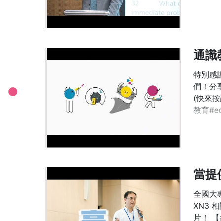
通識
特別感
們！分享影
(快來按
教育#edu
當提
全國大專
XN3 相
片！ 【參