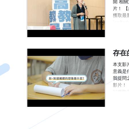
開 相關文
片！ 【參
獲取最新
ion#edu
存在
本支影
意義是
我提問
影片！ 【
以獲取最
cation#