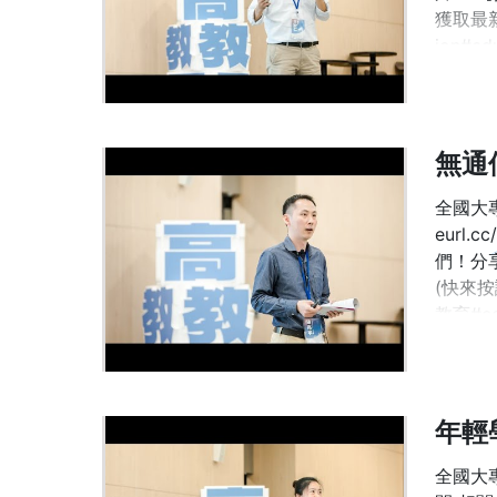
獲取最新
ion#edu
全國大專
eurl.
們！分享影
(快來按
教育#edu
年輕
全國大