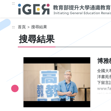
跳到主要內容
:::
:::
首頁
搜尋結果
搜尋結果
博雅
全國大
洋書苑長 短
下留言討
www.f
總計畫辦公