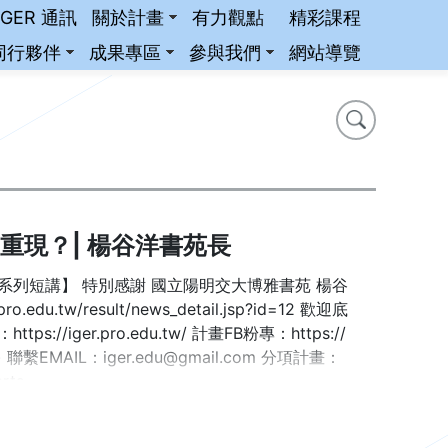
iGER 通訊
關於計畫
有力觀點
精彩課程
同行夥伴
成果專區
參與我們
網站導覽
搜尋
搜尋
重現？| 楊谷洋書苑長
【系列短講】 特別感謝 國立陽明交大博雅書苑 楊谷
edu.tw/result/news_detail.jsp?id=12 歡迎底
ger.pro.edu.tw/ 計畫FB粉專：https://
聯繫EMAIL：iger.edu@gmail.com 分項計畫：
rts