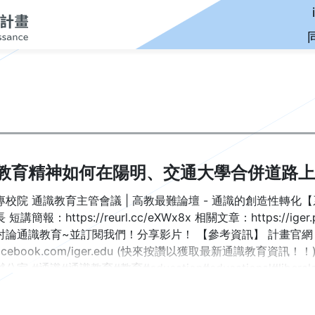
教育精神如何在陽明、交通大學合併道路上
專校院 通識教育主管會議 | 高教最難論壇 - 通識的創造性轉化
講簡報：https://reurl.cc/eXWx8x 相關文章：https://iger.pro.
論通識教育~並訂閱我們！分享影片！ 【參考資訊】 計畫官網：https://i
acebook.com/iger.edu (快來按讚以獲取最新通識教育資訊！！) 
室 #通識#通識教育#教育#education#educational#liberala