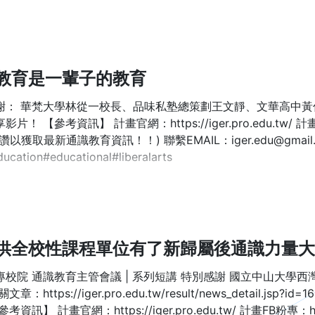
教育是一輩子的教育
謝： 華梵大學林從一校長、品味私塾總策劃王文靜、文華高中黃
片！ 【參考資訊】 計畫官網：https://iger.pro.edu.tw/ 計畫FB粉
讚以獲取最新通識教育資訊！！) 聯繫EMAIL：iger.edu@gma
cation#educational#liberalarts
供全校性課程單位有了新歸屬後通識力量大?
校院 通識教育主管會議 | 系列短講 特別感謝 國立中山大學西灣學院 王宏
關文章：https://iger.pro.edu.tw/result/news_deta
考資訊】 計畫官網：https://iger.pro.edu.tw/ 計畫FB粉專：http