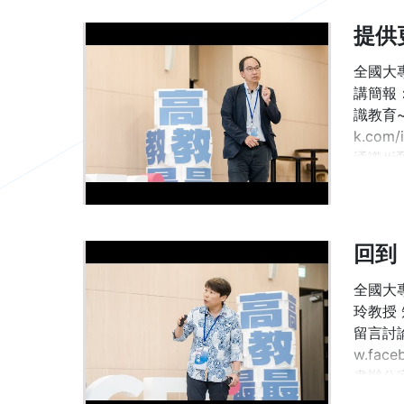
提供
全國大
講簡報：ht
識教育~並
k.co
通識#通識
回到
全國大專
玲教授 短講
留言討論
w.fac
畫辦公室 