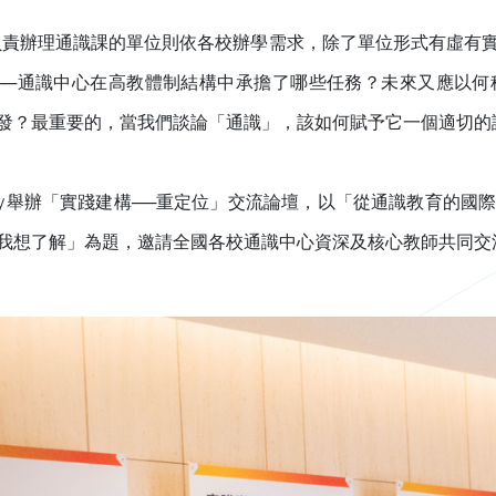
而負責辦理通識課的單位則依各校辦學需求，除了單位形式有虛有
──通識中心在高教體制結構中承擔了哪些任務？未來又應以
發？最重要的，當我們談論「通識」，該如何賦予它一個適切的
Day舉辦「實踐建構──重定位」交流論壇，以「從通識教育的
我想了解」為題，邀請全國各校通識中心資深及核心教師共同交