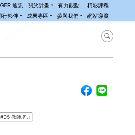
iGER 通訊
關於計畫
有力觀點
精彩課程
同行夥伴
成果專區
參與我們
網站導覽
搜尋
搜尋
#D5 教師培力