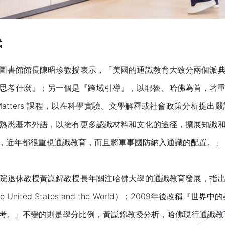
武
圖書館館長陳昭珍教授表示，「美國的通識教育大致分兩個派
什麼』；另一個是『跨域引導』，以耶魯、哈佛為首，著重『Way
g Matters 課程，以在科學實驗、文學解釋或社會政策分析
熟悉基本外語，以擁有更多認識材料和文化的途徑，擴展知識
，近年都很重視通識教育，而且將軍事國防納入通識的配置。」
院退休教授黃崑錦教授長年關注哈佛大學的通識教育發展，指
States and the World）；2009年後改稱『世界中的美國』（T
」不變的則是學分比例，黃崑錦教授分析，哈佛現行通識教育方案計8