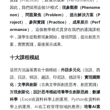
實踐（Practice），跟展示成果（Performance）。
因此，我們採用這個5P模式：
現象觀察（
Phenome
non
）
、
問題聚焦（
Problem
）
、
提出解決方案（
P
roject
）
、
參與實踐（
Practice
）
、
成果展示（
Perf
ormance
）
。這個教學模式貫穿在我們的通識課程
中，讓學生從觀察現象開始，發現問題，提出創意方
案，實際實踐，最後展示成果。
十大課程模組
這些方法論落實在十個模組：
外語多元化
（法語、西
語、日語、韓語、越語、印尼語、德語等）
實現國際
化
；
文學與創新
（古典文學與創意思考、創意實踐）
實
現創新化
；
設計思考模組培養學生創新思維
；
數據
科學
（Excel在資料科學上的運用、Python在資料科
學上的運用、AI在工程管理領域的應用）
培養
AI
素