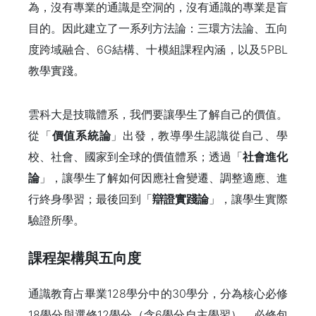
為，沒有專業的通識是空洞的，沒有通識的專業是盲
目的。因此建立了一系列方法論：三環方法論、五向
度跨域融合、6G結構、十模組課程內涵，以及5PBL
教學實踐。
雲科大是技職體系，我們要讓學生了解自己的價值。
從「
價值系統論
」出發，教導學生認識從自己、學
校、社會、國家到全球的價值體系；透過「
社會進化
論
」，讓學生了解如何因應社會變遷、調整適應、進
行終身學習；最後回到「
辯證實踐論
」，讓學生實際
驗證所學。
課程架構與五向度
通識教育占畢業128學分中的30學分，分為核心必修
18學分與選修12學分（含6學分自主學習）。必修包