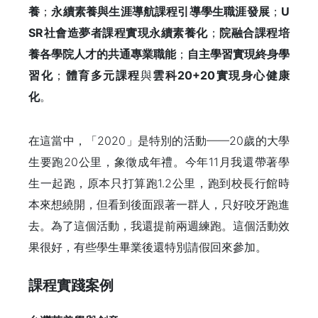
養
；
永續素養與生涯導航課程引導學生職涯發展
；
U
SR
社會造夢者課程實現永續素養化
；
院融合課程培
養各學院人才的共通專業職能
；
自主學習實現終身學
習化
；
體育多元課程
與
雲科
20+20
實現身心健康
化
。
在這當中，「2020」是特別的活動——20歲的大學
生要跑20公里，象徵成年禮。今年11月我還帶著學
生一起跑，原本只打算跑1.2公里，跑到校長行館時
本來想繞開，但看到後面跟著一群人，只好咬牙跑進
去。為了這個活動，我還提前兩週練跑。這個活動效
果很好，有些學生畢業後還特別請假回來參加。
課程實踐案例