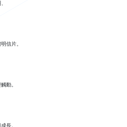
烈、
體明信片。
輕觸動。
與成長。