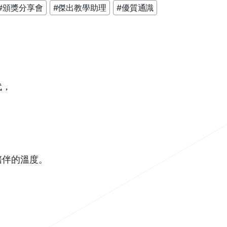
#頒獎分享會
#傑出教學助理
#優質通識
代，
陪伴的溫度。