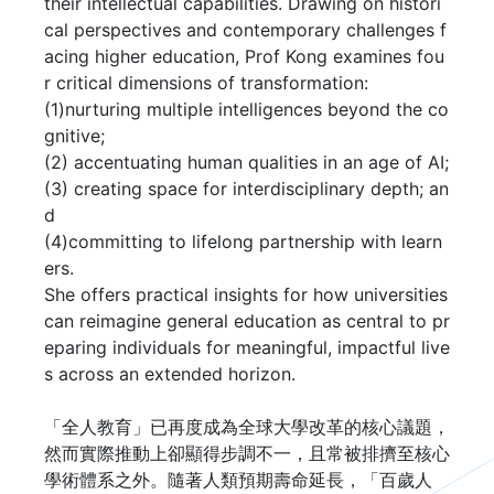
their intellectual capabilities. Drawing on histori
cal perspectives and contemporary challenges f
acing higher education, Prof Kong examines fou
r critical dimensions of transformation: 

(1)nurturing multiple intelligences beyond the co
gnitive; 

(2) accentuating human qualities in an age of AI;

(3) creating space for interdisciplinary depth; an
d

(4)committing to lifelong partnership with learn
ers. 

She offers practical insights for how universities 
can reimagine general education as central to pr
eparing individuals for meaningful, impactful live
s across an extended horizon.

「全人教育」已再度成為全球大學改革的核心議題，
然而實際推動上卻顯得步調不一，且常被排擠至核心
學術體系之外。隨著人類預期壽命延長，「百歲人