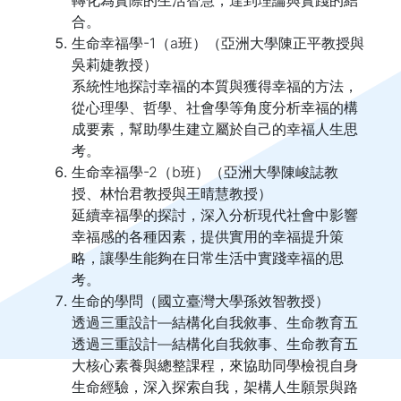
合。
生命幸福學-1（a班）（亞洲大學
陳正平教授
與
吳莉婕
教授
）
系統性地探討幸福的本質與獲得幸福的方法，
從心理學、哲學、社會學等角度分析幸福的構
成要素，幫助學生建立屬於自己的幸福人生思
考。
生命幸福學-2（b班）（亞洲大學
陳峻誌教
授
、林怡君教授與王晴慧
教授
）
延續幸福學的探討，深入分析現代社會中影響
幸福感的各種因素，提供實用的幸福提升策
略，讓學生能夠在日常生活中實踐幸福的思
考。
生命的學問（國立臺灣大學孫效智教授）
透過三重設計—結構化自我敘事、生命教育五
透過三重設計—結構化自我敘事、生命教育五
大核心素養與總整課程，來協助同學檢視自身
生命經驗，深入探索自我，架構人生願景與路