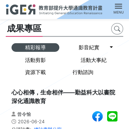
MENU
成果專區
搜尋
Toggl
精彩報導
影音紀實
活動剪影
活動大事紀
資源下載
行動諮詢
心心相傳，生命相伴——勤益科大以書院
深化通識教育
曾令愉
2026-06-24