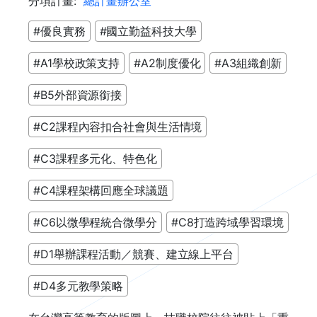
分項計畫:
總計畫辦公室
#優良實務
#國立勤益科技大學
#A1學校政策支持
#A2制度優化
#A3組織創新
#B5外部資源銜接
#C2課程內容扣合社會與生活情境
#C3課程多元化、特色化
#C4課程架構回應全球議題
#C6以微學程統合微學分
#C8打造跨域學習環境
#D1舉辦課程活動／競賽、建立線上平台
#D4多元教學策略